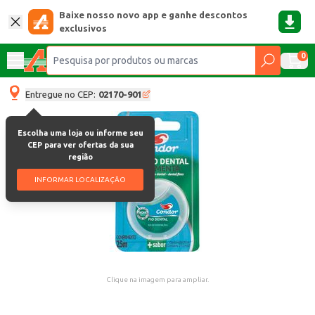
Baixe nosso novo app e ganhe descontos
exclusivos
0
Entregue no CEP:
02170-901
Escolha uma loja ou informe seu
CEP para ver ofertas da sua
região
INFORMAR LOCALIZAÇÃO
Clique na imagem para ampliar.