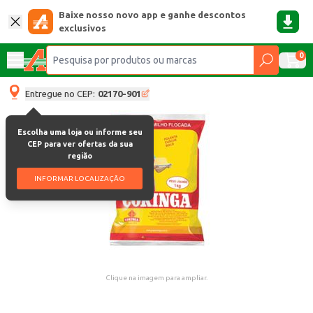
Baixe nosso novo app e ganhe descontos
exclusivos
0
Entregue no CEP:
02170-901
Escolha uma loja ou informe seu
CEP para ver ofertas da sua
região
INFORMAR LOCALIZAÇÃO
Clique na imagem para ampliar.