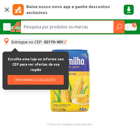
Baixe nosso novo app e ganhe descontos
exclusivos
0
Entregue no CEP:
02170-901
Escolha uma loja ou informe seu
CEP para ver ofertas da sua
região
INFORMAR LOCALIZAÇÃO
Clique na imagem para ampliar.