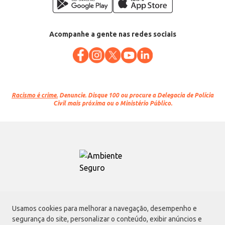
Acompanhe a gente nas redes sociais
Racismo é crime.
Denuncie. Disque 100 ou procure a Delegacia de Polícia
Civil mais próxima ou o Ministério Público.
Atacadão S.A.
Usamos cookies para melhorar a navegação, desempenho e
Avenida Morvan Dias de Figueiredo, 6169, Vila Maria, São Paulo - SP | CEP
segurança do site, personalizar o conteúdo, exibir anúncios e
02170-901 | CNPJ: 75.315.333/0001-09