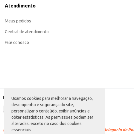
A Fralda Descartável Geriátrica Cotidian Clássica Hiper Pack tamanho G proporciona absorção e conforto, c
Atendimento
benefício para quem compra em atacado e revende ou utiliza em larga escal
Marca: Cotidian
Departamento: Higiene e perfumaria
Meus pedidos
Categoria: Fralda geriátrica
Tamanho: G
Quantidade: 24 unidades
Central de atendimento
EAN: 49378911
Fale conosco
Formas de pagamento
Usamos cookies para melhorar a navegação,
desempenho e segurança do site,
personalizar o conteúdo, exibir anúncios e
obter estatísticas. As permissões podem ser
alteradas, exceto no caso dos cookies
Racismo é crime.
Denuncie. Disque 100 ou procure a Delegacia de Polí
essenciais.