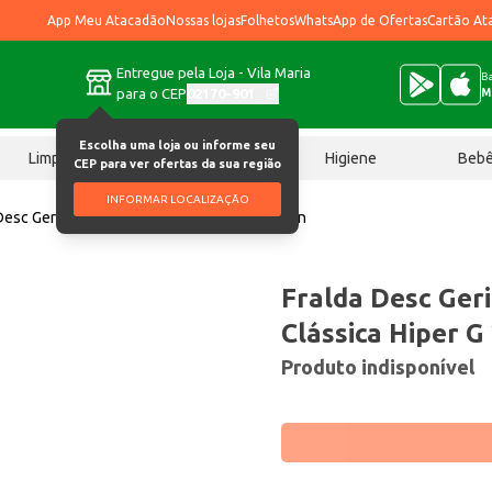
App Meu Atacadão
Nossas lojas
Folhetos
WhatsApp de Ofertas
Cartão At
Entregue pela Loja - Vila Maria
Ba
para o CEP
02170-901
M
Escolha uma loja ou informe seu
Limpeza
Chocolates
Higiene
Beb
CEP para ver ofertas da sua região
INFORMAR LOCALIZAÇÃO
Desc Geriátrica Cotidian Clássica Hiper G 24un
Fralda Desc Geri
Clássica Hiper G
Produto indisponível