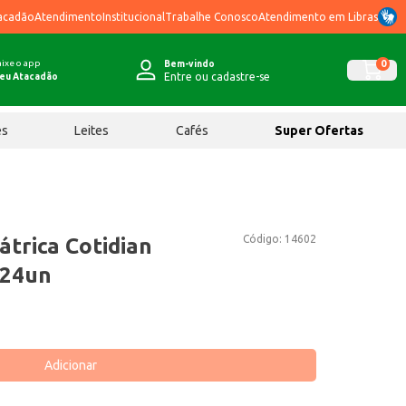
acadão
Atendimento
Institucional
Trabalhe Conosco
Atendimento em Libras
ixe o app
0
Bem-vindo
Entre ou cadastre-se
eu Atacadão
ês
Leites
Cafés
Super Ofertas
Código:
14602
átrica Cotidian
 24un
Adicionar