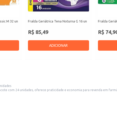
assic M 32 un
Fralda Geriátrica Tena Noturna G 16 un
Fralda Geriát
R$ 85,49
R$ 74,9
ADICIONAR
unidades
 pacote com 24 unidades, oferece praticidade e economia para revenda em farmá
riátrico.