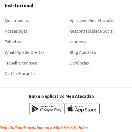
ontribuindo para a higiene e bem-estar do usuário. A embalagem em pacote com 24 unidades garante um bom cus
Institucional
a.
Quem somos
Aplicativo Meu Atacadão
Nossas lojas
Responsabilidade Social
Folhetos
Imprensa
WhatsApp de Ofertas
Blog Atacadão
Trabalhe conosco
Denúncias
Cartão Atacadão
Baixe o aplicativo Meu Atacadão
cia Civil mais próxima ou o Ministério Público.