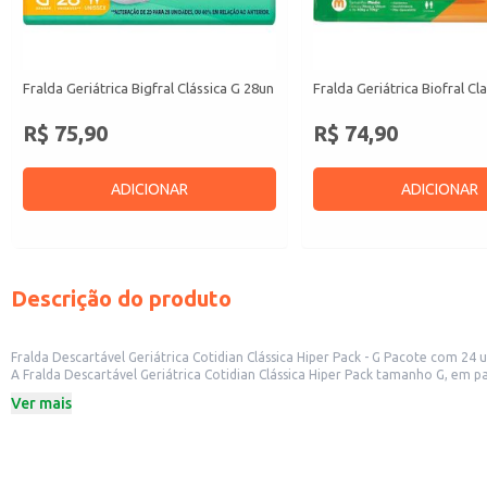
Fralda Geriátrica Bigfral Clássica G 28un
Fralda Geriátrica Biofral Cl
R$ 75,90
R$ 74,90
ADICIONAR
ADICIONAR
Descrição do produto
Fralda Descartável Geriátrica Cotidian Clássica Hiper Pack - G Pacote com 24 
A Fralda Descartável Geriátrica Cotidian Clássica Hiper Pack tamanho G, em
atendem a público geriátrico. Seu formato em pacote facilita o armazenamento e transporte, tornando-a uma opção eficiente para o varejo. Também é adequada para uso em instituições de longa permanência e para o uso
Ver mais
doméstico, atendendo às necessidades de cuidados com idosos.
Dicas de uso:
Ideal para revenda em estabelecimentos comerciais que atendem a público ge
Adequada para uso em instituições de longa permanência para idosos.
Prática para uso doméstico, facilitando os cuidados com idosos em casa.