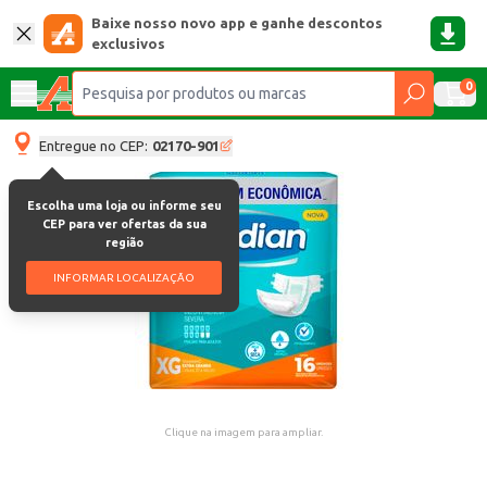
Baixe nosso novo app e ganhe descontos
exclusivos
0
Entregue no CEP:
02170-901
Escolha uma loja ou informe seu
CEP para ver ofertas da sua
região
INFORMAR LOCALIZAÇÃO
Clique na imagem para ampliar.