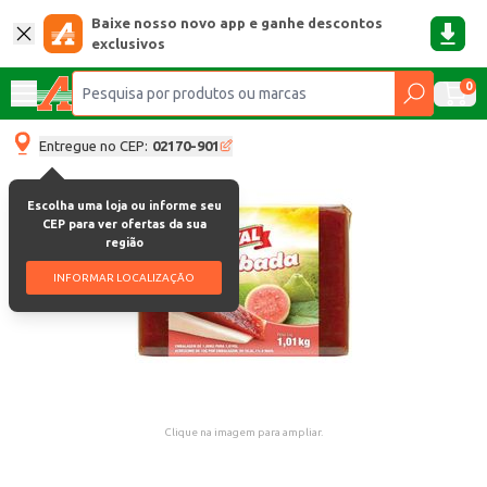
Baixe nosso novo app e ganhe descontos
exclusivos
0
Entregue no CEP:
02170-901
Escolha uma loja ou informe seu
CEP para ver ofertas da sua
região
INFORMAR LOCALIZAÇÃO
Clique na imagem para ampliar.