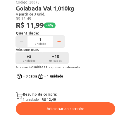
Código:
20075
Goiabada Val 1,010kg
A partir de 3 unid.
R$ 12,49
R$ 11,99
-
4
%
Quantidade:
unidade
Adicione mais:
+
5
+
10
unidades
unidades
Adicione
+
2
unidade
s
e aproveite o desconto
= 0 caixa
= 1 unidade
Resumo da compra:
1
unidade
·
R$ 12,49
Adicionar ao carrinho