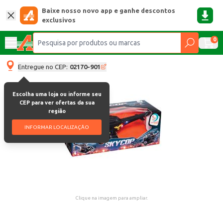
Baixe nosso novo app e ganhe descontos
exclusivos
0
Entregue no CEP:
02170-901
Escolha uma loja ou informe seu
CEP para ver ofertas da sua
região
INFORMAR LOCALIZAÇÃO
Clique na imagem para ampliar.