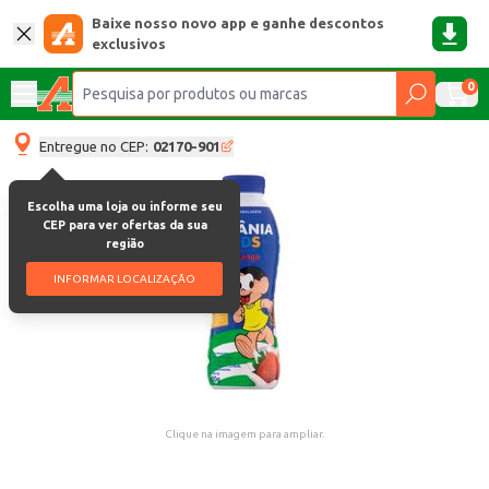
Baixe nosso novo app e ganhe descontos
exclusivos
0
Entregue no CEP:
02170-901
Escolha uma loja ou informe seu
CEP para ver ofertas da sua
região
INFORMAR LOCALIZAÇÃO
Clique na imagem para ampliar.