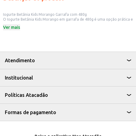
Iogurte Betânia Kids Morango Garrafa com 480g
O Iogurte Betânia Kids Morango em garrafa de 480g é uma opção prática e
saborosa para diversas ocasiões. Sua embalagem individual facilita o
Ver mais
consumo e o transporte, sendo ideal para lanches escolares, consumo
doméstico ou revenda em estabelecimentos comerciais como mercearias,
padarias e escolas. A cremosidade e o sabor de morango agradam ao
paladar infantil, tornando-o uma escolha popular entre as crianças.
Dicas de uso:
Ideal para lanches escolares, oferecendo uma opção nutritiva e saborosa.
Perfeito para consumo doméstico, como um lanche rápido e prático.
Atendimento
Uma excelente opção para revenda em pequenos comércios, atendendo a
demanda por produtos infantis.
Pode ser incluído em kits de lanches ou cestas de presentes.
Institucional
O Iogurte Betânia Kids Morango oferece praticidade e sabor, sendo uma
escolha conveniente para consumidores e comerciantes. Sua embalagem
individual e o sabor agradável contribuem para sua popularidade e
aceitação no mercado.
Políticas Atacadão
Marca: Betânia
Departamento: Frios e congelados
Categoria: Iogurte
Conteúdo: 480g
Formas de pagamento
EAN: 63906984