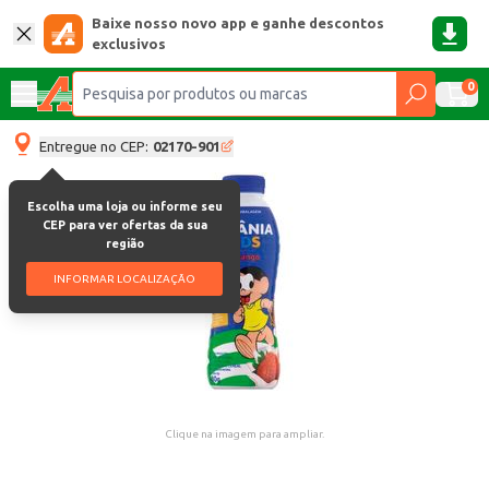
Baixe nosso novo app e ganhe descontos
exclusivos
0
Entregue no CEP:
02170-901
Escolha uma loja ou informe seu
CEP para ver ofertas da sua
região
INFORMAR LOCALIZAÇÃO
Clique na imagem para ampliar.