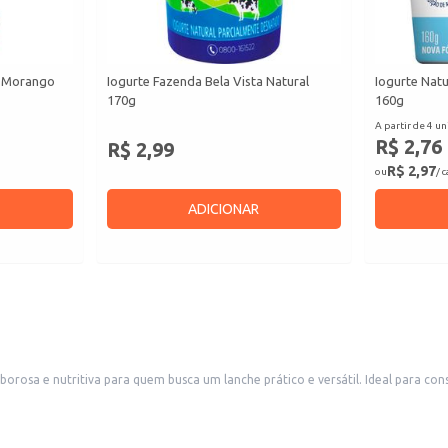
o Morango
Iogurte Fazenda Bela Vista Natural
Iogurte Nat
170g
160g
A partir de 4 un
R$ 2,76
R$ 2,99
R$ 2,97
ou
/ 
ADICIONAR
sa e nutritiva para quem busca um lanche prático e versátil. Ideal para con