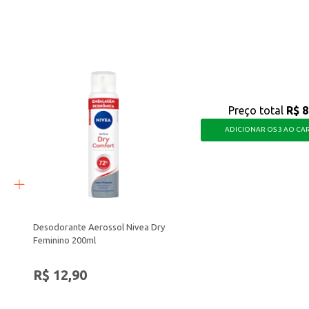
idade, sendo uma opção para quem busca um alimento nutritivo e saboroso par
Preço total
R$ 8
ADICIONAR OS 3 AO CA
Desodorante Aerossol Nivea Dry
Feminino 200ml
R$ 12,90