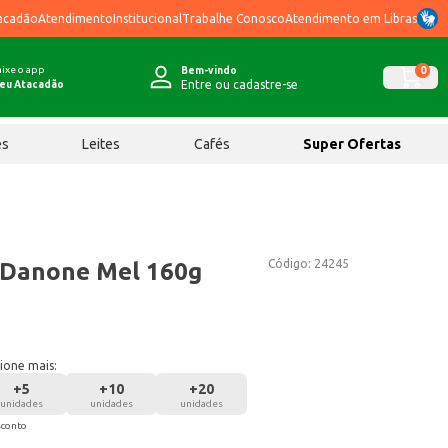
acadão
Atendimento
Institucional
Trabalhe Conosco
Atendimento em Libras
ixe o app
0
Bem-vindo
Entre ou cadastre-se
eu Atacadão
ês
Leites
Cafés
Super Ofertas
Código:
24245
 Danone Mel 160g
ione mais:
+
5
+
10
+
20
unidades
unidades
unidades
sconto