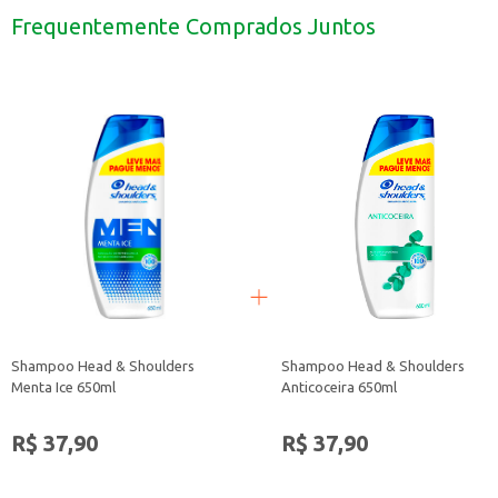
Misture com granola e sementes para um lanche mais completo.
Frequentemente Comprados Juntos
Utilize em receitas de smoothies e vitaminas.
O Iogurte Natural Danone com Mel é uma escolha que combina sabor e pratic
Shampoo Head & Shoulders
Shampoo Head & Shoulders
Menta Ice 650ml
Anticoceira 650ml
R$ 37,90
R$ 37,90