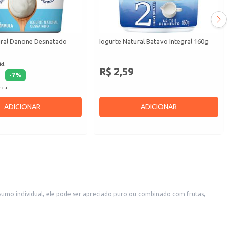
ural Danone Desnatado
Iogurte Natural Batavo Integral 160g
id.
R$ 2,59
-
7
%
cada
ADICIONAR
ADICIONAR
sumo individual, ele pode ser apreciado puro ou combinado com frutas,