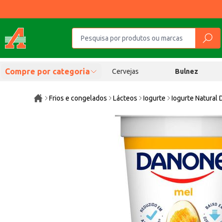
Compre por categoria
Cervejas
Bulnez
Frios e congelados
Lácteos
Iogurte
Iogurte Natural