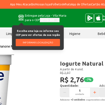
App Meu Atacadão
Nossas lojas
Folhetos
WhatsApp de Ofertas
Cartão At
Entregue pela Loja - Vila Maria
Ba
para o CEP
02170-901
M
Escolha uma loja ou informe seu
Limpeza
Chocolates
Higiene
Beb
CEP para ver ofertas da sua região
INFORMAR LOCALIZAÇÃO
 Danone Mel 160g
Iogurte Natural
A partir de 4 unid.
R$ 2,97
R$ 2,76
-
7
%
Quantidade:
Adic
unidade
Adicione
+
3
unidade
s
e aproveite o de