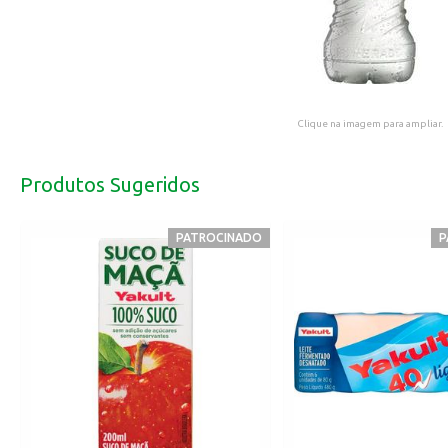
Clique na imagem para ampliar.
Produtos Sugeridos
PATROCINADO
P