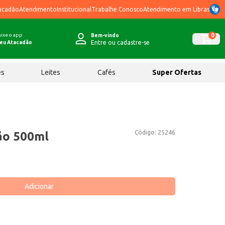
acadão
Atendimento
Institucional
Trabalhe Conosco
Atendimento em Libras
ixe o app
0
Bem-vindo
Entre ou cadastre-se
eu Atacadão
ês
Leites
Cafés
Super Ofertas
Código:
25246
mão 500ml
Adicionar