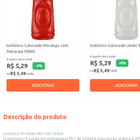
Isotônico Gatorade Morango com
Isotônico Gatorade Limão 
Maracujá 500ml
A partir de 6 unid.
A partir de 6 unid.
R$ 5,29
-
4
%
R$ 5,29
-
4
%
R$ 5,49
ou
/ cada
R$ 5,49
ou
/ cada
ADICIONAR
ADICIONAR
Descrição do produto
Isotônico I9 Limão Pet com 500ml
O Isotônico I9 Limão em embalagem PET de 500ml é uma opção prática e refrescante, ideal para hidratação e reposição de eletról