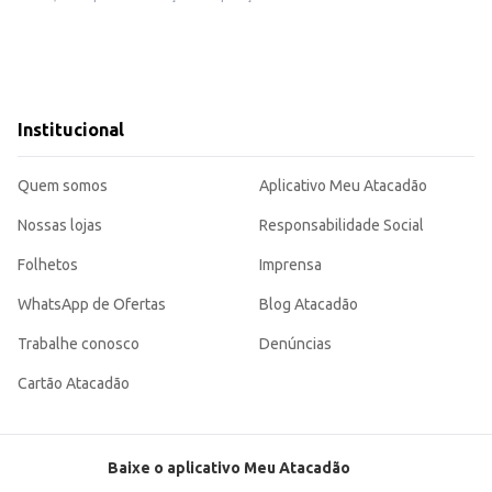
em momentos de calor intenso. A embalagem PET é fácil de transportar e armazenar, tornando-o uma escolha convenien
tros estabelecimentos comerciais.
ação muscular.
r livre.
ação e o equilíbrio eletrolítico, atendendo às necessidades de consumidores e
Institucional
Quem somos
Aplicativo Meu Atacadão
Nossas lojas
Responsabilidade Social
Folhetos
Imprensa
WhatsApp de Ofertas
Blog Atacadão
Trabalhe conosco
Denúncias
Cartão Atacadão
Baixe o aplicativo Meu Atacadão