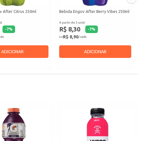
 After Citrus 250ml
Bebida Engov After Berry Vibes 250ml
d.
A partir de 3 unid.
R$ 8,30
-
7
%
-
7
%
R$ 8,90
ada
ou
/ cada
ADICIONAR
ADICIONAR