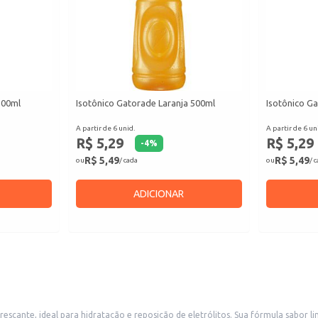
500ml
Isotônico Gatorade Laranja 500ml
Isotônico G
A partir de 6 unid.
A partir de 6 un
R$ 5,29
R$ 5,29
-
4
%
R$ 5,49
R$ 5,49
ou
/ cada
ou
/ 
ADICIONAR
itos. Sua fórmula sabor limão proporciona uma bebida agradável ao paladar, adequada para consumo