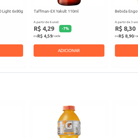
0 Light 6x80g
Taffman-EX Yakult 110ml
Bebida Engov
A partir de 6 unid.
A partir de 3 uni
R$ 4,29
R$ 8,30
-
7
%
R$ 4,59
R$ 8,90
ou
/ cada
ou
/ c
ADICIONAR