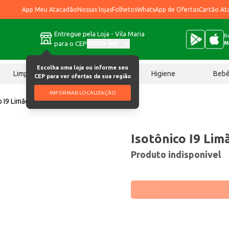
App Meu Atacadão
Nossas lojas
Folhetos
WhatsApp de Ofertas
Cartão At
Entregue pela Loja - Vila Maria
Ba
para o CEP
02170-901
M
Escolha uma loja ou informe seu
Limpeza
Chocolates
Higiene
Beb
CEP para ver ofertas da sua região
INFORMAR LOCALIZAÇÃO
o I9 Limão 500ml
Isotônico I9 Li
Produto indisponível