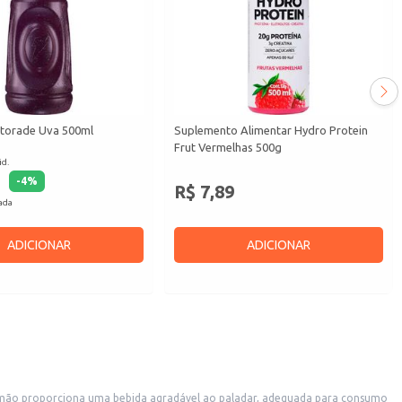
atorade Uva 500ml
Suplemento Alimentar Hydro Protein
Frut Vermelhas 500g
id.
-
4
%
R$ 7,89
cada
ADICIONAR
ADICIONAR