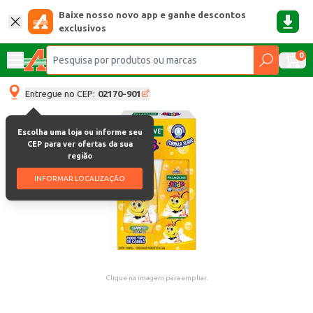
Baixe nosso novo app e ganhe descontos
exclusivos
0
Entregue no CEP:
02170-901
Escolha uma loja ou informe seu
CEP para ver ofertas da sua
região
INFORMAR LOCALIZAÇÃO
Clique na imagem para ampliar.