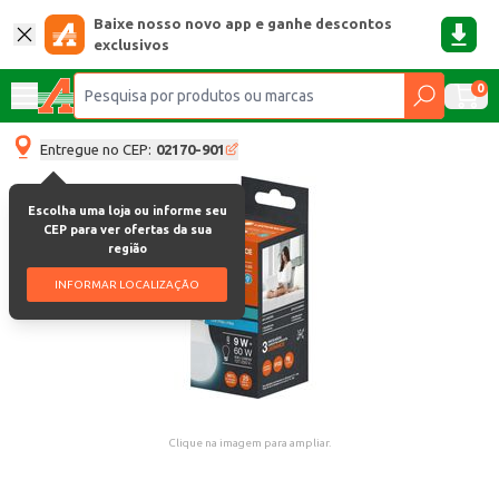
Baixe nosso novo app e ganhe descontos
exclusivos
0
Entregue no CEP:
02170-901
Escolha uma loja ou informe seu
CEP para ver ofertas da sua
região
INFORMAR LOCALIZAÇÃO
Clique na imagem para ampliar.