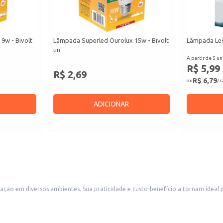
9w - Bivolt
Lâmpada Superled Ourolux 15w - Bivolt
Lâmpada Led
un
A partir de 5 un
R$ 5,99
R$ 2,69
R$ 6,79
ou
/ 
ADICIONAR
ção em diversos ambientes. Sua praticidade e custo-benefício a tornam ideal 