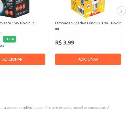
vance 15W Bivolt un
Lâmpada Superled Ourolux 12w - Bivolt
un
id.
-
12
%
R$ 3,99
cada
ADICIONAR
ADICIONAR
para uso em residências, comércios e estabelecimentos comerciais. A