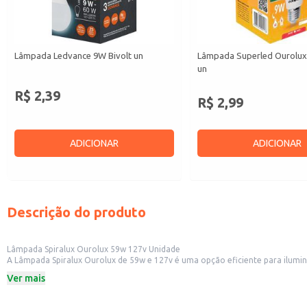
Lâmpada Ledvance 9W Bivolt un
Lâmpada Superled Ourolux 
un
R$ 2,39
R$ 2,99
ADICIONAR
ADICIONAR
Descrição do produto
Lâmpada Spiralux Ourolux 59w 127v Unidade
A Lâmpada Spiralux Ourolux de 59w e 127v é uma opção eficiente para ilumina
embalagem contém uma unidade.
Ver mais
Potência: 59w
Voltagem: 127v
Quantidade: 1 unidade