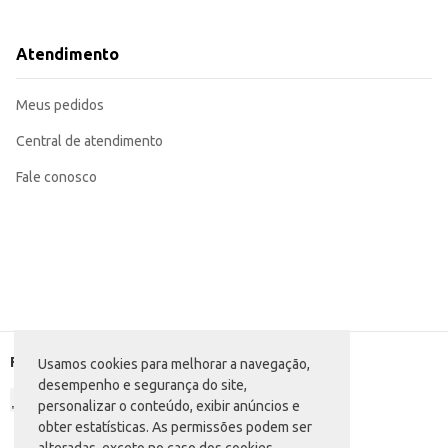
Dicas de Uso:
Ideal para iluminação geral em ambientes residenciais, como salas, quartos e 
Adequada para uso em estabelecimentos comerciais, como lojas, escritórios 
Atendimento
Recomendada para substituição de lâmpadas incandescentes tradicionais, p
A Lâmpada Spiralux Ourolux oferece uma solução de iluminação prática e ef
Meus pedidos
Central de atendimento
Fale conosco
Formas de pagamento
Usamos cookies para melhorar a navegação,
desempenho e segurança do site,
personalizar o conteúdo, exibir anúncios e
obter estatísticas. As permissões podem ser