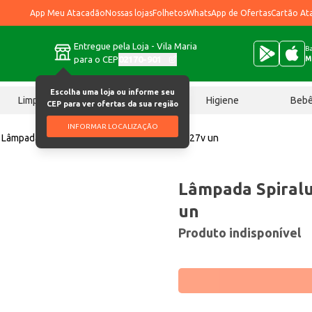
App Meu Atacadão
Nossas lojas
Folhetos
WhatsApp de Ofertas
Cartão At
Entregue pela Loja - Vila Maria
Ba
para o CEP
02170-901
M
Escolha uma loja ou informe seu
Limpeza
Chocolates
Higiene
Beb
CEP para ver ofertas da sua região
INFORMAR LOCALIZAÇÃO
Lâmpada
Lâmpada Spiralux Ourolux 59w 127v un
Lâmpada Spiral
un
Produto indisponível