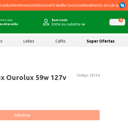
acadão
Atendimento
Institucional
Trabalhe Conosco
Atendimento em Libras
ixe o app
0
Bem-vindo
Entre ou cadastre-se
eu Atacadão
ês
Leites
Cafés
Super Ofertas
Código:
29134
ux Ourolux 59w 127v
Adicionar