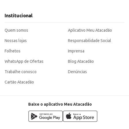
cozinhas.
e restaurantes, contribuindo para uma iluminação eficiente e econômica.
Institucional
roporcionando maior economia de energia.
iciente, aliando economia de energia a um bom desempenho luminoso, tornando-
Quem somos
Aplicativo Meu Atacadão
Nossas lojas
Responsabilidade Social
Folhetos
Imprensa
WhatsApp de Ofertas
Blog Atacadão
Trabalhe conosco
Denúncias
Cartão Atacadão
Baixe o aplicativo Meu Atacadão