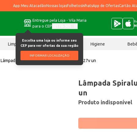
App Meu Atacadão
Nossas lojas
Folhetos
WhatsApp de Ofertas
Cartão At
Entregue pela Loja - Vila Maria
Ba
para o CEP
02170-901
M
Escolha uma loja ou informe seu
Limpeza
Chocolates
Higiene
Beb
CEP para ver ofertas da sua região
INFORMAR LOCALIZAÇÃO
Lâmpada
Lâmpada Spiralux Ourolux 59w 127v un
Lâmpada Spiral
un
Produto indisponível