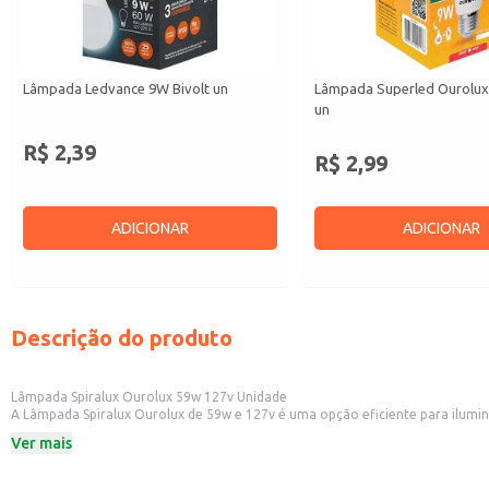
Lâmpada Ledvance 9W Bivolt un
Lâmpada Superled Ourolux 
un
R$ 2,39
R$ 2,99
ADICIONAR
ADICIONAR
Descrição do produto
Lâmpada Spiralux Ourolux 59w 127v Unidade
A Lâmpada Spiralux Ourolux de 59w e 127v é uma opção eficiente para ilumina
embalagem contém uma unidade.
Ver mais
Potência: 59w
Voltagem: 127v
Quantidade: 1 unidade