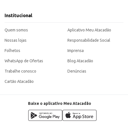
cozinhas.
e restaurantes, contribuindo para uma iluminação eficiente e econômica.
Institucional
roporcionando maior economia de energia.
iciente, aliando economia de energia a um bom desempenho luminoso, tornando-
Quem somos
Aplicativo Meu Atacadão
Nossas lojas
Responsabilidade Social
Folhetos
Imprensa
WhatsApp de Ofertas
Blog Atacadão
Trabalhe conosco
Denúncias
Cartão Atacadão
Baixe o aplicativo Meu Atacadão