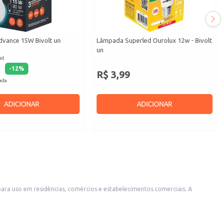
vance 15W Bivolt un
Lâmpada Superled Ourolux 12w - Bivolt
un
id.
-
12
%
R$ 3,99
cada
ADICIONAR
ADICIONAR
para uso em residências, comércios e estabelecimentos comerciais. A