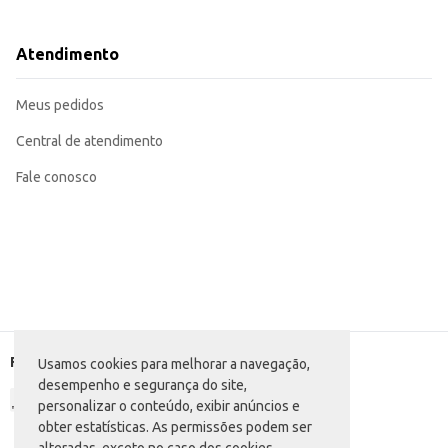
Dicas de Uso:
Ideal para iluminação geral em ambientes residenciais, como salas, quartos e 
Adequada para uso em estabelecimentos comerciais, como lojas, escritórios 
Atendimento
Recomendada para substituição de lâmpadas incandescentes tradicionais, p
A Lâmpada Spiralux Ourolux oferece uma solução de iluminação prática e ef
Meus pedidos
Central de atendimento
Fale conosco
Formas de pagamento
Usamos cookies para melhorar a navegação,
desempenho e segurança do site,
personalizar o conteúdo, exibir anúncios e
obter estatísticas. As permissões podem ser