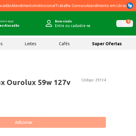
acadão
Atendimento
Institucional
Trabalhe Conosco
Atendimento em Libras
ixe o app
0
Bem-vindo
Entre ou cadastre-se
eu Atacadão
ês
Leites
Cafés
Super Ofertas
Código:
29134
ux Ourolux 59w 127v
Adicionar