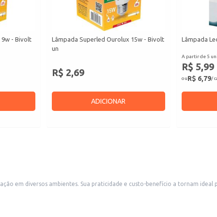
9w - Bivolt
Lâmpada Superled Ourolux 15w - Bivolt
Lâmpada Led
un
A partir de 5 un
R$ 5,99
R$ 2,69
R$ 6,79
ou
/ 
ADICIONAR
ção em diversos ambientes. Sua praticidade e custo-benefício a tornam ideal 