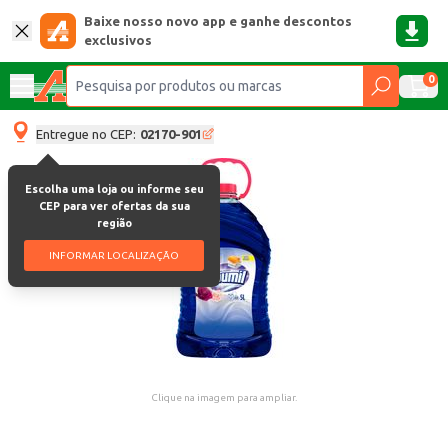
Baixe nosso novo app e ganhe descontos
exclusivos
0
Entregue no CEP:
02170-901
Escolha uma loja ou informe seu
CEP para ver ofertas da sua
região
INFORMAR LOCALIZAÇÃO
Clique na imagem para ampliar.