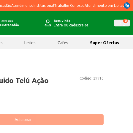
acadão
Atendimento
Institucional
Trabalhe Conosco
Atendimento em Libras
ixe o app
0
Bem-vindo
Entre ou cadastre-se
eu Atacadão
ês
Leites
Cafés
Super Ofertas
Código:
29910
uido Teiú Ação
Adicionar