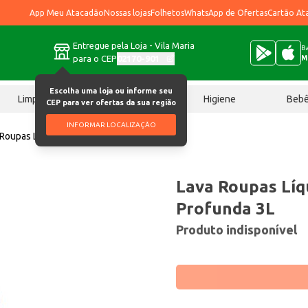
App Meu Atacadão
Nossas lojas
Folhetos
WhatsApp de Ofertas
Cartão At
Entregue pela Loja - Vila Maria
Ba
para o CEP
02170-901
M
Escolha uma loja ou informe seu
Limpeza
Chocolates
Higiene
Beb
CEP para ver ofertas da sua região
INFORMAR LOCALIZAÇÃO
 Roupas Líquido Teiú Ação Profunda 3L
Lava Roupas Líq
Profunda 3L
Produto indisponível