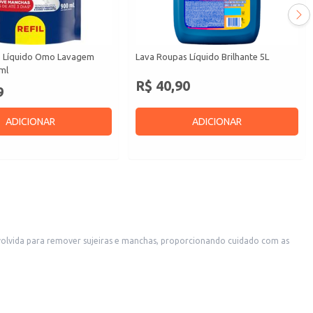
s Líquido Omo Lavagem
Lava Roupas Líquido Brilhante 5L
ml
R$ 40,90
9
ADICIONAR
ADICIONAR
volvida para remover sujeiras e manchas, proporcionando cuidado com as
m as roupas.