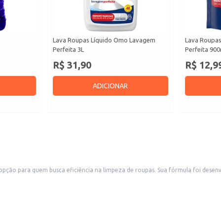
L
Lava Roupas Líquido Omo Lavagem
Lava Roupa
Perfeita 3L
Perfeita 900
R$ 31,90
R$ 12,9
ADICIONAR
opção para quem busca eficiência na limpeza de roupas. Sua fórmula foi desen
vagem das roupas.
as.
 das roupas, auxiliando na manutenção das peças e facilitando os cuidados co