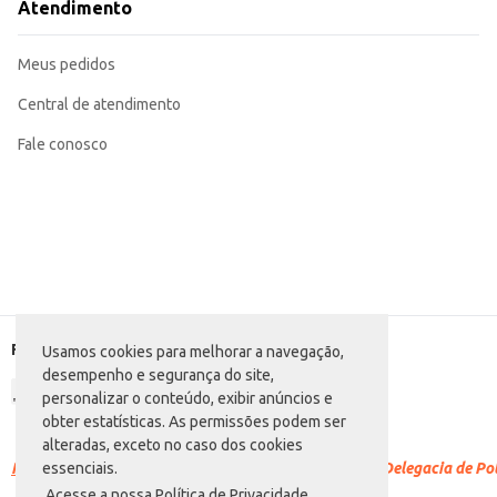
Atendimento
Meus pedidos
Central de atendimento
Fale conosco
Formas de pagamento
Usamos cookies para melhorar a navegação,
desempenho e segurança do site,
personalizar o conteúdo, exibir anúncios e
obter estatísticas. As permissões podem ser
alteradas, exceto no caso dos cookies
Racismo é crime.
Denuncie. Disque 100 ou procure a Delegacia de Polí
essenciais.
Acesse a nossa Política de Privacidade.