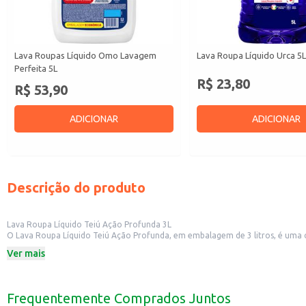
Lava Roupas Líquido Omo Lavagem
Lava Roupa Líquido Urca 5
Perfeita 5L
R$ 23,80
R$ 53,90
ADICIONAR
ADICIONAR
Descrição do produto
Lava Roupa Líquido Teiú Ação Profunda 3L
O Lava Roupa Líquido Teiú Ação Profunda, em embalagem de 3 litros, é uma 
roupas e praticidade no dia a dia.
Ver mais
Dicas de Uso:
Ideal para uso doméstico, em lavadoras de roupas ou para lavagem manual.
Pode ser utilizado em diversos tipos de tecidos, seguindo as instruções de la
Indicado para quem busca um produto eficaz na remoção de sujeiras e manch
Frequentemente Comprados Juntos
O Lava Roupa Líquido Teiú Ação Profunda oferece uma solução para a limpeza