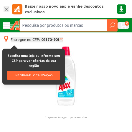
Baixe nosso novo app e ganhe descontos
exclusivos
0
Entregue no CEP:
02170-901
Escolha uma loja ou informe seu
CEP para ver ofertas da sua
região
INFORMAR LOCALIZAÇÃO
Clique na imagem para ampliar.