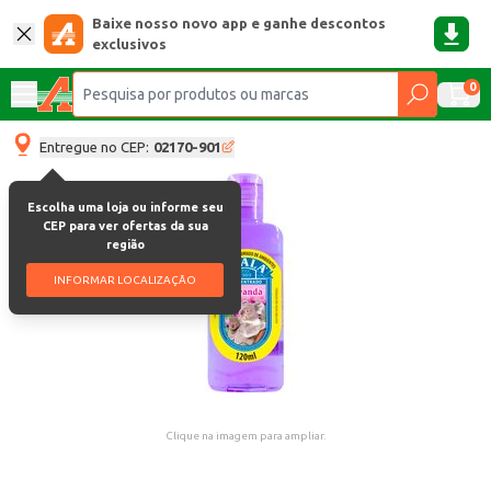
Baixe nosso novo app e ganhe descontos
exclusivos
0
Entregue no CEP:
02170-901
Escolha uma loja ou informe seu
CEP para ver ofertas da sua
região
INFORMAR LOCALIZAÇÃO
Clique na imagem para ampliar.