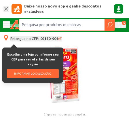
Baixe nosso novo app e ganhe descontos
exclusivos
0
Entregue no CEP:
02170-901
Escolha uma loja ou informe seu
CEP para ver ofertas da sua
região
INFORMAR LOCALIZAÇÃO
Clique na imagem para ampliar.