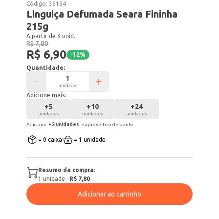
Código:
36164
Linguiça Defumada Seara Fininha
215g
A partir de 3 unid.
R$ 7,80
R$ 6,90
-
12
%
Quantidade:
unidade
Adicione mais:
+
5
+
10
+
24
unidades
unidades
unidades
Adicione
+
2
unidade
s
e aproveite o desconto
= 0 caixa
= 1 unidade
Resumo da compra:
1
unidade
·
R$ 7,80
Adicionar ao carrinho