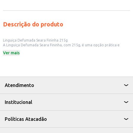
Descrição do produto
Linguiça Defumada Seara Fininha 215g
A Linguiça Defumada Seara Fininha, com 215g, é uma opção prática e
saborosa para diversas ocasiões. Ideal para quem busca um produto com
Ver mais
sabor marcante e versatilidade no preparo, a linguiça defumada é perfeita
para ser utilizada em churrascos, acompanhamento de pratos e lanches.
Dicas de Uso:
Ideal para churrascos e eventos ao ar livre.
Pode ser adicionada em feijoadas e outros pratos cozidos.
Perfeita para preparar lanches rápidos e saborosos.
Uma boa opção para quem busca praticidade no dia a dia.
Atendimento
A Linguiça Defumada Seara Fininha é uma escolha que combina sabor e
praticidade, tornando suas refeições mais gostosas e seus momentos mais
especiais.
Institucional
Políticas Atacadão