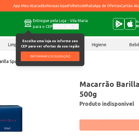
App Meu Atacadão
Nossas lojas
Folhetos
WhatsApp de Ofertas
Cartão At
Entregue pela Loja - Vila Maria
Ba
para o CEP
02170-901
M
Escolha uma loja ou informe seu
Limpeza
Chocolates
Higiene
Beb
CEP para ver ofertas da sua região
INFORMAR LOCALIZAÇÃO
rilla Spaghetti Linguine 500g
Macarrão Barilla
500g
Produto indisponível