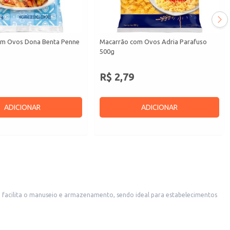
om Ovos Dona Benta Penne
Macarrão com Ovos Adria Parafuso
500g
R$ 2,79
ADICIONAR
ADICIONAR
a única que se adapta bem a diferentes molhos e acompanhamentos.