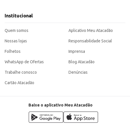
os mais elaborados.
a em pequenos comércios.
endo uma escolha eficiente para diversos contextos, desde o preparo de refeiç
Institucional
nefício.
Quem somos
Aplicativo Meu Atacadão
Nossas lojas
Responsabilidade Social
Folhetos
Imprensa
WhatsApp de Ofertas
Blog Atacadão
Trabalhe conosco
Denúncias
Cartão Atacadão
Baixe o aplicativo Meu Atacadão