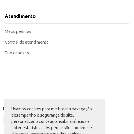
Pode ser utilizado em diferentes tipos de molhos, desde os mais simples até 
Sua embalagem de 500g é prática para o consumo doméstico e para revend
O Macarrão Barilla Spaghetti Linguine oferece praticidade e conveniência, s
Atendimento
Sua qualidade e o tamanho da embalagem contribuem para um bom custo-be
Marca: Barilla
Departamento: Mercearia
Meus pedidos
Categoria: Massa seca
Conteúdo: 500g
EAN: 8076800195132
Central de atendimento
Fale conosco
Formas de pagamento
Usamos cookies para melhorar a navegação,
desempenho e segurança do site,
personalizar o conteúdo, exibir anúncios e
obter estatísticas. As permissões podem ser