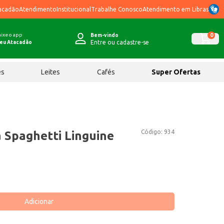
acadão
Atendimento
Institucional
Trabalhe Conosco
Atendimento em Libras
ixe o app
0
Bem-vindo
Entre ou cadastre-se
eu Atacadão
ês
Leites
Cafés
Super Ofertas
Código:
934
 Spaghetti Linguine
Adicionar