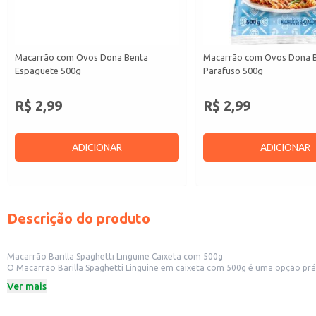
Macarrão com Ovos Dona Benta
Macarrão com Ovos Dona 
Espaguete 500g
Parafuso 500g
R$ 2,99
R$ 2,99
ADICIONAR
ADICIONAR
Descrição do produto
Macarrão Barilla Spaghetti Linguine Caixeta com 500g
O Macarrão Barilla Spaghetti Linguine em caixeta com 500g é uma opção prática e versátil para o preparo de diversas receitas. Sua aprese
Ver mais
Dicas de uso:
Ideal para restaurantes e estabelecimentos que servem massas como prato pr
Perfeito para uso em cozinhas domésticas, facilitando o preparo de refeições