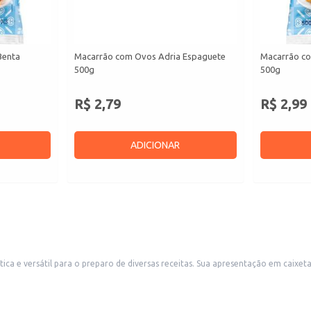
Benta
Macarrão com Ovos Adria Espaguete
Macarrão c
500g
500g
R$ 2,79
R$ 2,99
ADICIONAR
ntação em caixeta facilita o manuseio e armazenamento, sendo ideal para estabelecimentos
comerciais como restaurantes, bares e mercados, assim como para uso doméstico. O formato de linguine oferece uma textur
incipal.
 rápidas e saborosas.