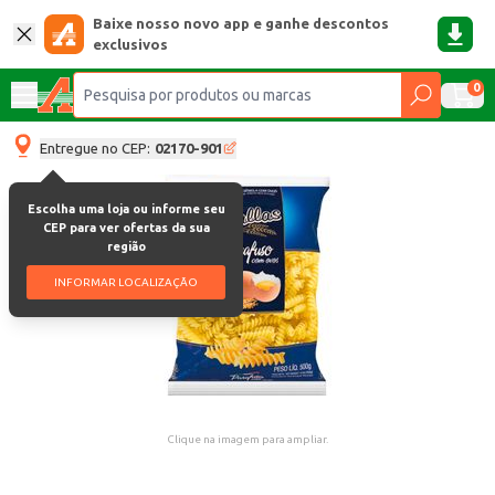
Baixe nosso novo app e ganhe descontos
exclusivos
0
Entregue no CEP:
02170-901
Escolha uma loja ou informe seu
CEP para ver ofertas da sua
região
INFORMAR LOCALIZAÇÃO
Clique na imagem para ampliar.