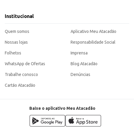
Institucional
Quem somos
Aplicativo Meu Atacadão
em seus pratos, seja para o consumo em casa ou para atender às necessidades
Nossas lojas
Responsabilidade Social
Folhetos
Imprensa
WhatsApp de Ofertas
Blog Atacadão
Trabalhe conosco
Denúncias
Cartão Atacadão
Baixe o aplicativo Meu Atacadão