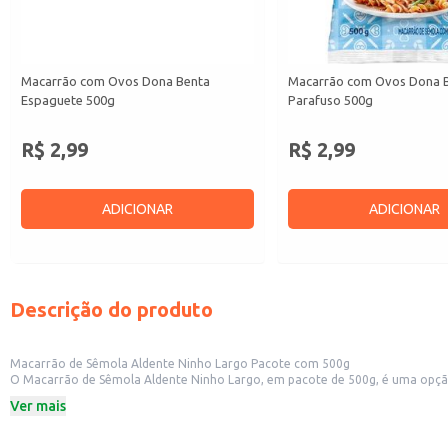
Macarrão com Ovos Dona Benta
Macarrão com Ovos Dona 
Espaguete 500g
Parafuso 500g
R$ 2,99
R$ 2,99
ADICIONAR
ADICIONAR
Descrição do produto
Macarrão de Sêmola Aldente Ninho Largo Pacote com 500g
O Macarrão de Sêmola Aldente Ninho Largo, em pacote de 500g, é uma opção p
praticidade e rendimento em cada porção. Sua textura e formato são perfeito
Ver mais
Formato: Ninho Largo
Peso: 500g
Tipo: Macarrão de sêmola