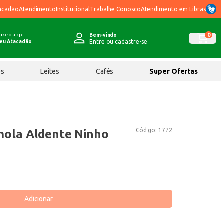
acadão
Atendimento
Institucional
Trabalhe Conosco
Atendimento em Libras
ixe o app
0
Bem-vindo
Entre ou cadastre-se
eu Atacadão
ês
Leites
Cafés
Super Ofertas
Código:
1772
mola Aldente Ninho
Adicionar