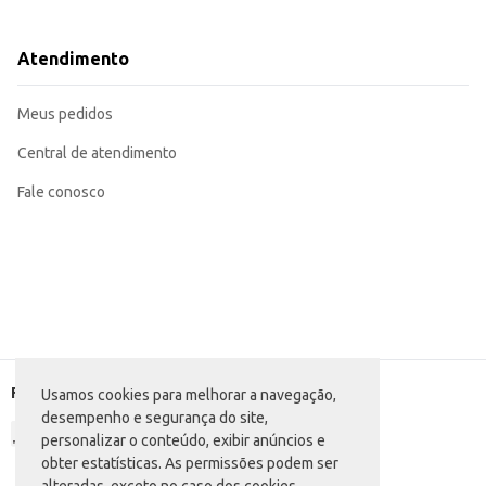
Marca: Aldente
Dicas de Uso:
Sirva com molhos à base de tomate, creme de leite ou queijos.
Atendimento
Use em saladas frias ou quentes.
Combine com legumes, carnes e frutos do mar.
Ideal para grandes porções, atendendo a diversas demandas.
Meus pedidos
O Macarrão de Sêmola Aldente Ninho Largo proporciona praticidade e sabor 
experiência gastronômica agradável.
Central de atendimento
Fale conosco
Formas de pagamento
Usamos cookies para melhorar a navegação,
desempenho e segurança do site,
personalizar o conteúdo, exibir anúncios e
obter estatísticas. As permissões podem ser