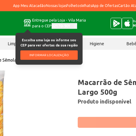
App Meu Atacadão
Nossas lojas
Folhetos
WhatsApp de Ofertas
Cartão At
Entregue pela Loja - Vila Maria
Ba
para o CEP
02170-901
M
Escolha uma loja ou informe seu
Limpeza
Chocolates
Higiene
Beb
CEP para ver ofertas da sua região
INFORMAR LOCALIZAÇÃO
e Sêmola Aldente Ninho Largo 500g
Macarrão de Sê
Largo 500g
Produto indisponível