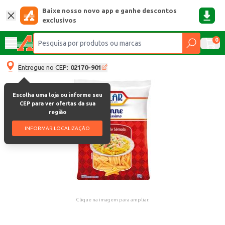
Baixe nosso novo app e ganhe descontos
exclusivos
0
Entregue no CEP:
02170-901
Escolha uma loja ou informe seu
CEP para ver ofertas da sua
região
INFORMAR LOCALIZAÇÃO
Clique na imagem para ampliar.