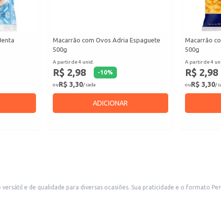
Benta
Macarrão com Ovos Adria Espaguete
Macarrão co
500g
500g
A partir de 4 unid.
A partir de 4 un
R$ 2,98
R$ 2,98
-
10
%
R$ 3,30
R$ 3,30
ou
/ cada
ou
/ 
ADICIONAR
 formato Penne, clássico e apreciado, o tornam ideal para restaurantes, lanchonetes,
ambém para o consumo doméstico. A embalagem de 500g é adequada para atender diferentes necessidades de c
 textura.
s de sua preferência.