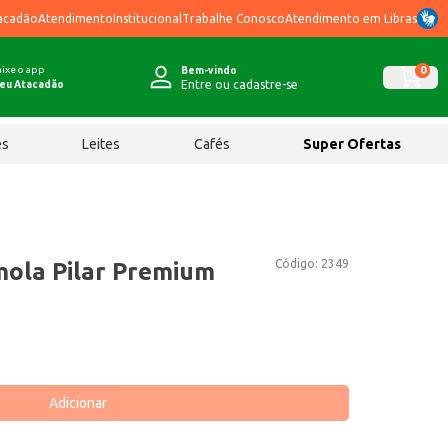
acadão
Atendimento
Institucional
Trabalhe Conosco
Atendimento em Libras
ixe o app
0
Bem-vindo
Entre ou cadastre-se
eu Atacadão
ês
Leites
Cafés
Super Ofertas
Código:
2349
ola Pilar Premium
Adicionar