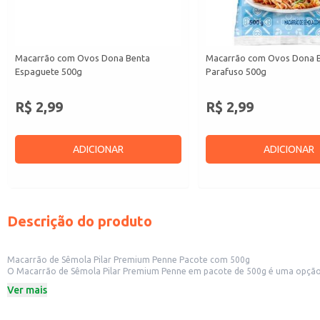
Macarrão com Ovos Dona Benta
Macarrão com Ovos Dona 
Espaguete 500g
Parafuso 500g
R$ 2,99
R$ 2,99
ADICIONAR
ADICIONAR
Descrição do produto
Macarrão de Sêmola Pilar Premium Penne Pacote com 500g
O Macarrão de Sêmola Pilar Premium Penne em pacote de 500g é uma opção versátil e de qualidade para diversas ocasiões. Sua praticidade e o
cozinhas industriais e t
Ver mais
Dicas de uso:
Cozinhe
al dente
seguindo as instruções da embalagem para garantir a melhor
Ideal para servir com molhos à base de tomate, creme, pesto ou outros molho