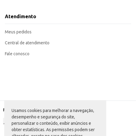
Perfeito para saladas frias ou quentes, combinando com diversos ingrediente
Uma opção prática e eficiente para restaurantes e estabelecimentos que b
Excelente escolha para o preparo de receitas caseiras, oferecendo praticidad
Atendimento
O Macarrão de Sêmola Pilar Premium Penne proporciona praticidade e sabor em suas preparações
resultado final satisfatório.
Marca: Pilar
Meus pedidos
Departamento: Mercearia
Categoria: Massa seca
Conteúdo: 500g
Central de atendimento
EAN: 7896005002612
Fale conosco
Formas de pagamento
Usamos cookies para melhorar a navegação,
desempenho e segurança do site,
personalizar o conteúdo, exibir anúncios e
obter estatísticas. As permissões podem ser