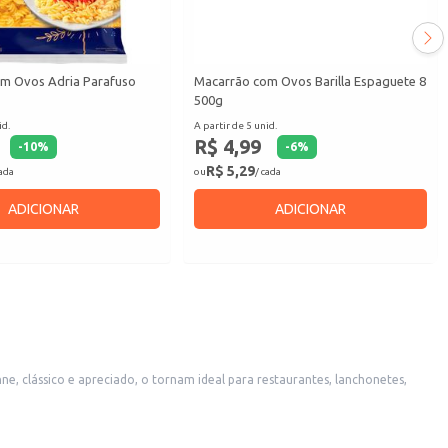
m Ovos Adria Parafuso
Macarrão com Ovos Barilla Espaguete 8
500g
id.
A partir de 5 unid.
R$ 4,99
-
10
%
-
6
%
R$ 5,29
cada
ou
/ cada
ADICIONAR
ADICIONAR
onsumo, desde o uso em grandes quantidades até o consumo familiar.