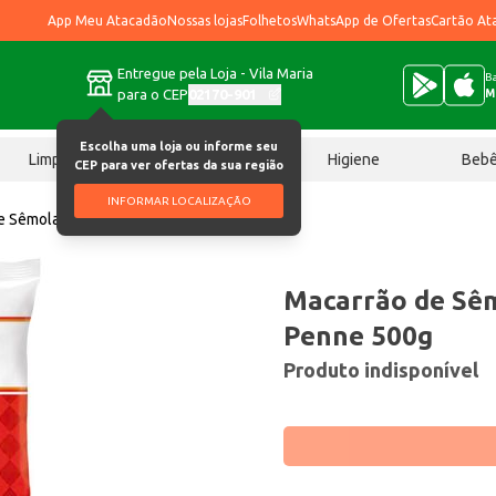
App Meu Atacadão
Nossas lojas
Folhetos
WhatsApp de Ofertas
Cartão At
Entregue pela Loja - Vila Maria
Ba
para o CEP
02170-901
M
Escolha uma loja ou informe seu
Limpeza
Chocolates
Higiene
Beb
CEP para ver ofertas da sua região
INFORMAR LOCALIZAÇÃO
e Sêmola Pilar Premium Penne 500g
Macarrão de Sêm
Penne 500g
Produto indisponível