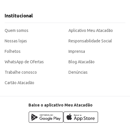
s.
uscam um produto de qualidade e bom rendimento.
e e sabor.
Institucional
, sendo uma escolha eficiente para uso doméstico e em estabelecimentos comerciais. Sua qualida
Quem somos
Aplicativo Meu Atacadão
Nossas lojas
Responsabilidade Social
Folhetos
Imprensa
WhatsApp de Ofertas
Blog Atacadão
Trabalhe conosco
Denúncias
Cartão Atacadão
Baixe o aplicativo Meu Atacadão