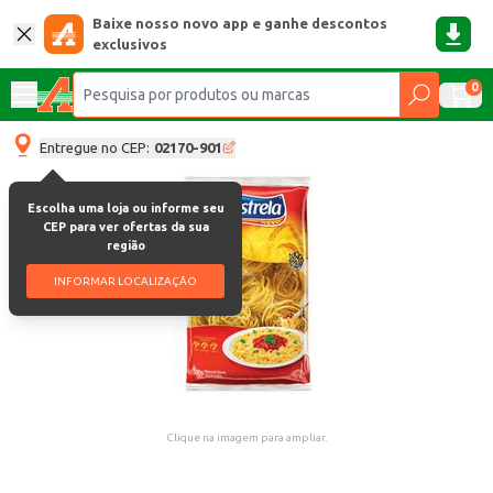
Baixe nosso novo app e ganhe descontos
exclusivos
0
Entregue no CEP:
02170-901
Escolha uma loja ou informe seu
CEP para ver ofertas da sua
região
INFORMAR LOCALIZAÇÃO
Clique na imagem para ampliar.