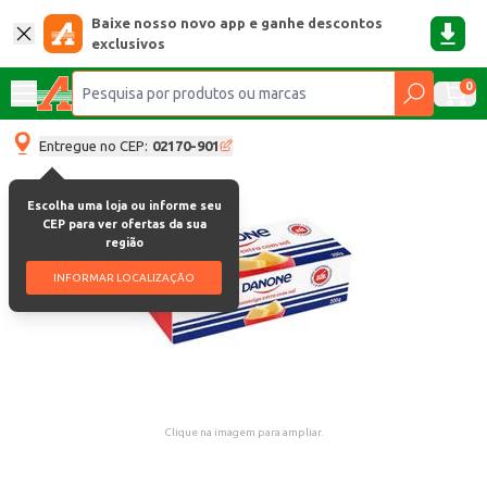
Baixe nosso novo app e ganhe descontos
exclusivos
0
Entregue no CEP:
02170-901
Escolha uma loja ou informe seu
CEP para ver ofertas da sua
região
INFORMAR LOCALIZAÇÃO
Clique na imagem para ampliar.