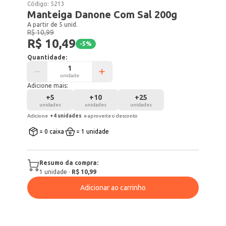
Código:
5213
Manteiga Danone Com Sal 200g
A partir de 5 unid.
R$ 10,99
R$ 10,49
-
5
%
Quantidade:
unidade
Adicione mais:
+
5
+
10
+
25
unidades
unidades
unidades
Adicione
+
4
unidade
s
e aproveite o desconto
= 0 caixa
= 1 unidade
Resumo da compra:
1
unidade
·
R$ 10,99
Adicionar ao carrinho