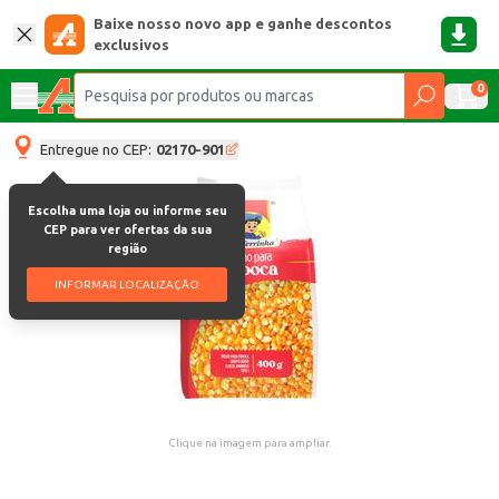
Baixe nosso novo app e ganhe descontos
exclusivos
0
Entregue no CEP:
02170-901
Escolha uma loja ou informe seu
CEP para ver ofertas da sua
região
INFORMAR LOCALIZAÇÃO
Clique na imagem para ampliar.