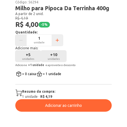
Código:
56294
Milho para Pipoca Da Terrinha 400g
A partir de 2 unid.
R$ 4,19
R$ 4,00
-
5
%
Quantidade:
unidade
Adicione mais:
+
5
+
10
unidades
unidades
Adicione
+
1
unidade
e aproveite o desconto
= 0 caixa
= 1 unidade
Resumo da compra:
1
unidade
·
R$ 4,19
Adicionar ao carrinho