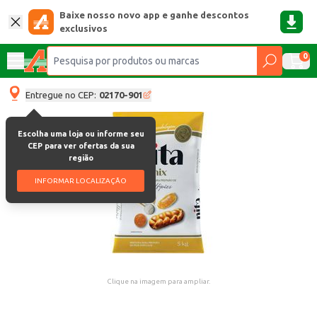
Baixe nosso novo app e ganhe descontos
exclusivos
0
Entregue no CEP:
02170-901
Escolha uma loja ou informe seu
CEP para ver ofertas da sua
região
INFORMAR LOCALIZAÇÃO
Clique na imagem para ampliar.