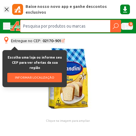
Baixe nosso novo app e ganhe descontos
exclusivos
0
Entregue no CEP:
02170-901
Escolha uma loja ou informe seu
CEP para ver ofertas da sua
região
INFORMAR LOCALIZAÇÃO
Clique na imagem para ampliar.