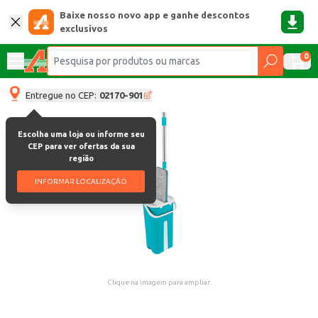
Baixe nosso novo app e ganhe descontos
exclusivos
0
Entregue no CEP:
02170-901
Escolha uma loja ou informe seu
CEP para ver ofertas da sua
região
INFORMAR LOCALIZAÇÃO
Clique na imagem para ampliar.