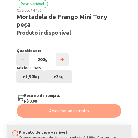
Peso variável
Código:
14796
Mortadela de Frango Mini Tony
peça
Produto indisponível
Quantidade:
Adicione mais:
+
1,50kg
+
3kg
Resumo da compra:
R$ 0,00
Adicionar ao carrinho
Produto de peso variável
O peso aproximado de cada unidade é
300g
. Por ser um