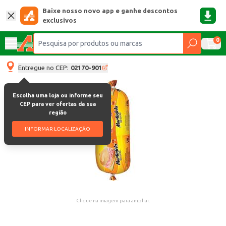
Baixe nosso novo app e ganhe descontos
exclusivos
0
Entregue no CEP:
02170-901
Escolha uma loja ou informe seu
CEP para ver ofertas da sua
região
INFORMAR LOCALIZAÇÃO
Clique na imagem para ampliar.