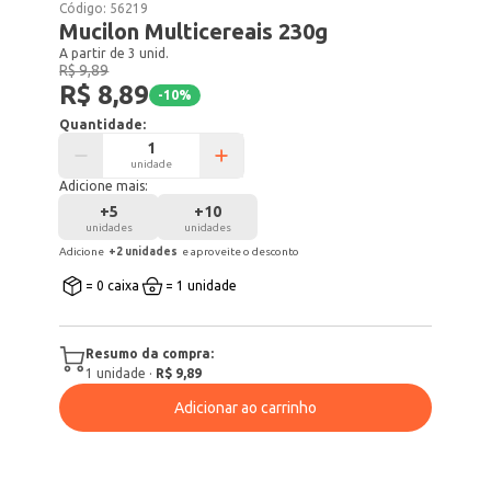
Código:
56219
Mucilon Multicereais 230g
A partir de 3 unid.
R$ 9,89
R$ 8,89
-
10
%
Quantidade:
unidade
Adicione mais:
+
5
+
10
unidades
unidades
Adicione
+
2
unidade
s
e aproveite o desconto
= 0 caixa
= 1 unidade
Resumo da compra:
1
unidade
·
R$ 9,89
Adicionar ao carrinho