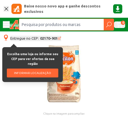
Baixe nosso novo app e ganhe descontos
exclusivos
0
Entregue no CEP:
02170-901
Escolha uma loja ou informe seu
CEP para ver ofertas da sua
região
INFORMAR LOCALIZAÇÃO
Clique na imagem para ampliar.