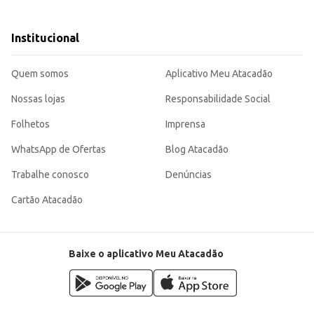
camada na região da fralda.
a pele do bebê, contribuindo para o conforto e bem-estar. Sua embalagem de 10
Institucional
Quem somos
Aplicativo Meu Atacadão
Nossas lojas
Responsabilidade Social
Folhetos
Imprensa
WhatsApp de Ofertas
Blog Atacadão
Trabalhe conosco
Denúncias
Cartão Atacadão
Baixe o aplicativo Meu Atacadão