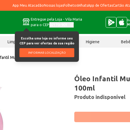
App Meu Atacadão
Nossas lojas
Folhetos
WhatsApp de Ofertas
Cartão At
Entregue pela Loja - Vila Maria
Ba
para o CEP
02170-901
M
Escolha uma loja ou informe seu
Limpeza
Chocolates
Higiene
Beb
CEP para ver ofertas da sua região
INFORMAR LOCALIZAÇÃO
fantil Muriel Baby Rosa 100ml
Óleo Infantil Mu
100ml
Produto indisponível