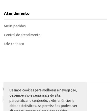
Pode ser usado para auxiliar na prevenção de assaduras, aplicando uma fina 
Ideal para revenda em lojas de produtos para bebês e farmácias.
O Óleo Infantil Muriel Baby Rosa oferece hidratação eficiente e suave para 
Atendimento
estabelecimentos comerciais.
Marca: Muriel
Departamento: Higiene e perfumaria
Meus pedidos
Categoria: Óleo perfumado
Conteúdo: 100ml
EAN: 7896279102414
Central de atendimento
Fale conosco
Formas de pagamento
Usamos cookies para melhorar a navegação,
desempenho e segurança do site,
personalizar o conteúdo, exibir anúncios e
obter estatísticas. As permissões podem ser