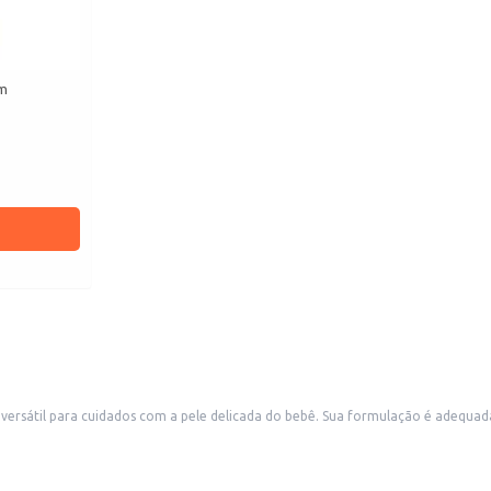
rm
formulação é adequada para hidratação e auxilia na prevenção de assaduras. Ideal para uso
jas de produtos para bebês e outros estabelecimentos comerciais que atende
assageando suavemente.