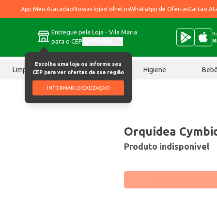
App Meu Atacadão
Nossas lojas
Folhetos
WhatsApp de Ofertas
Cartão At
Entregue pela Loja - Vila Maria
Ba
para o CEP
02170-901
M
Escolha uma loja ou informe seu
Limpeza
Chocolates
Higiene
Beb
CEP para ver ofertas da sua região
INFORMAR LOCALIZAÇÃO
Orquídea Cymbi
Produto indisponível