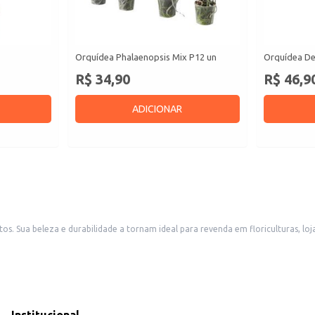
Orquídea Phalaenopsis Mix P12 un
Orquídea De
R$ 34,90
R$ 46,9
ADICIONAR
ornamentais.
es internos, adicionando um toque de elegância e sofisticação.
nteriores.
ecimentos comerciais.
eleza duradoura. Sua praticidade de manuseio e apresentação contribuem para uma experiência positiva,