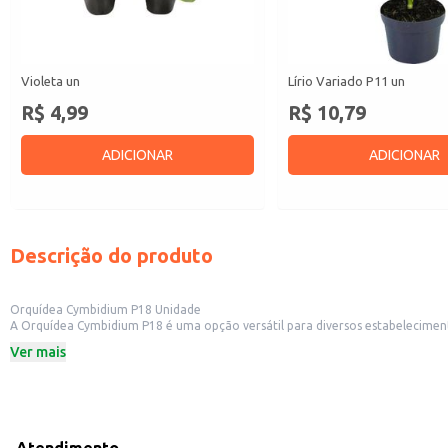
Violeta un
Lírio Variado P11 un
R$ 4,99
R$ 10,79
ADICIONAR
ADICIONAR
Descrição do produto
Orquídea Cymbidium P18 Unidade
A Orquídea Cymbidium P18 é uma opção versátil para diversos estabelecimentos. Sua beleza e durabilidade a tornam ideal para revenda em floriculturas, lojas de decoração e outros comércios que trabalham com plantas 
Também é uma excelente escolha para uso em decoração de eventos e ambient
Ver mais
Dicas de uso:
Ideal para compor arranjos florais em eventos, casamentos e decorações de i
Perfeita para revenda em floriculturas, lojas de jardinagem e outros estabel
Pode ser utilizada como peça decorativa em escritórios, hotéis e residências.
A Orquídea Cymbidium P18, da marca Atacadão S/A, oferece uma solução eficiente para quem busca plantas de qualidade e b
tanto para o lojista quanto para o consumidor final.