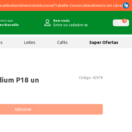
acadão
Atendimento
Institucional
Trabalhe Conosco
Atendimento em Libras
ixe o app
0
Bem-vindo
Entre ou cadastre-se
eu Atacadão
ês
Leites
Cafés
Super Ofertas
Código:
42978
dium P18 un
Adicionar