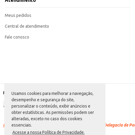
Atendimento
Marca: Atacadão S/A
Departamento: Jardinagem
Categoria: Flor
Meus pedidos
EAN: 7896553690514
Tamanho: P18 (Unidade)
Central de atendimento
Fale conosco
Formas de pagamento
Usamos cookies para melhorar a navegação,
desempenho e segurança do site,
personalizar o conteúdo, exibir anúncios e
obter estatísticas. As permissões podem ser
alteradas, exceto no caso dos cookies
Racismo é crime.
Denuncie. Disque 100 ou procure a Delegacia de Polí
essenciais.
Acesse a nossa Política de Privacidade.