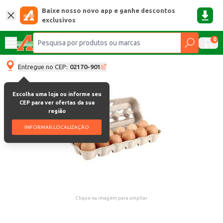
Baixe nosso novo app e ganhe descontos
exclusivos
0
Entregue no CEP:
02170-901
Escolha uma loja ou informe seu
CEP para ver ofertas da sua
região
INFORMAR LOCALIZAÇÃO
Clique na imagem para ampliar.