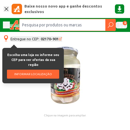
Baixe nosso novo app e ganhe descontos
exclusivos
0
Entregue no CEP:
02170-901
Escolha uma loja ou informe seu
CEP para ver ofertas da sua
região
INFORMAR LOCALIZAÇÃO
Clique na imagem para ampliar.