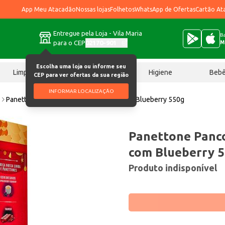
App Meu Atacadão
Nossas lojas
Folhetos
WhatsApp de Ofertas
Cartão At
Entregue pela Loja - Vila Maria
Ba
para o CEP
02170-901
M
Escolha uma loja ou informe seu
Limpeza
Chocolates
Higiene
Beb
CEP para ver ofertas da sua região
INFORMAR LOCALIZAÇÃO
e
Panettone Panco Creme dos Sonhos com Blueberry 550g
Panettone Panc
com Blueberry 
Produto indisponível