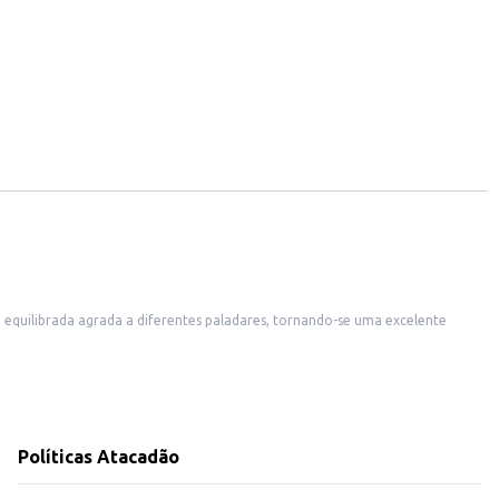
equilibrada agrada a diferentes paladares, tornando-se uma excelente
urante as festas de fim de ano ou em momentos especiais.
Políticas Atacadão
 consumo pessoal. Sua embalagem caixeta garante a conservação do produto