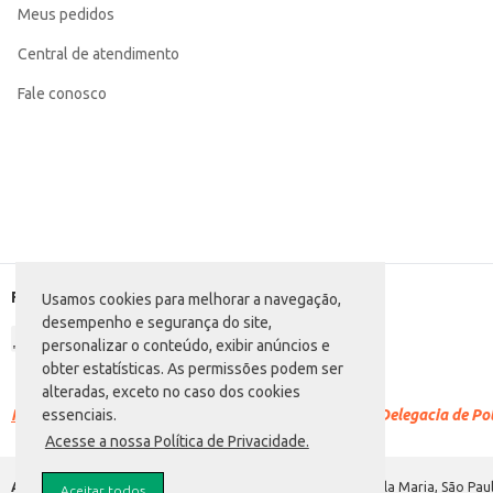
Meus pedidos
e facilita o transporte e armazenamento.
Central de atendimento
Fale conosco
Formas de pagamento
Usamos cookies para melhorar a navegação,
desempenho e segurança do site,
personalizar o conteúdo, exibir anúncios e
obter estatísticas. As permissões podem ser
alteradas, exceto no caso dos cookies
Racismo é crime.
Denuncie. Disque 100 ou procure a Delegacia de Polí
essenciais.
Acesse a nossa Política de Privacidade.
Atacadão S.A.
Avenida Morvan Dias de Figueiredo, 6169, Vila Maria, São Paul
Aceitar todos