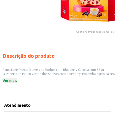
Clique na imagem para ampliar.
Descrição do produto
Panettone Panco Creme dos Sonhos com Blueberry Caixeta com 550g
O Panettone Panco Creme dos Sonhos com Blueberry, em embalagem caixeta co
escolha para revenda em estabelecimentos comerciais, como supermercados, 
Ver mais
Peso: 550g
Sabor: Creme dos Sonhos com Blueberry
Embalagem: Caixeta
Dicas de Uso:
Sirva como sobremesa após as refeições principais.
Acompanhe com café, chá ou outras bebidas quentes.
Atendimento
Ideal para presentear amigos e familiares.
Pode ser comercializado em cestas de presentes ou como item individual.
O Panettone Panco Creme dos Sonhos com Blueberry oferece praticidade e s