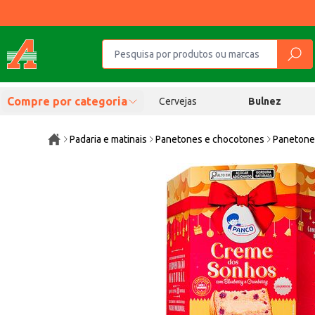
Compre por categoria
Cervejas
Bulnez
Padaria e matinais
Panetones e chocotones
Paneton