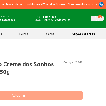
acadão
Atendimento
Institucional
Trabalhe Conosco
Atendimento em Libras
ixe o app
0
Bem-vindo
Entre ou cadastre-se
eu Atacadão
ês
Leites
Cafés
Super Ofertas
Código:
20348
o Creme dos Sonhos
550g
Adicionar