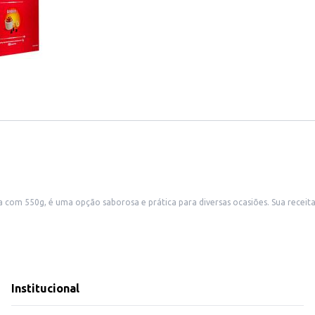
m 550g, é uma opção saborosa e prática para diversas ocasiões. Sua receita 
padarias e lojas de conveniência, além de ser ideal para consumo doméstico d
Institucional
abor incomparável, sendo uma opção de alta qualidade para o seu negócio ou