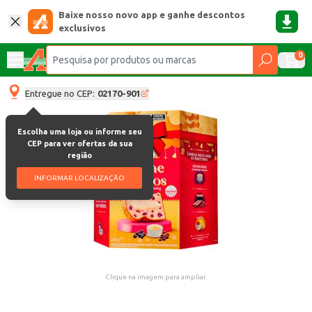
Baixe nosso novo app e ganhe descontos
exclusivos
0
Entregue no CEP:
02170-901
Escolha uma loja ou informe seu
CEP para ver ofertas da sua
região
INFORMAR LOCALIZAÇÃO
Clique na imagem para ampliar.