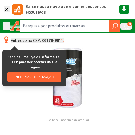
Baixe nosso novo app e ganhe descontos
exclusivos
0
Entregue no CEP:
02170-901
Escolha uma loja ou informe seu
CEP para ver ofertas da sua
região
INFORMAR LOCALIZAÇÃO
Clique na imagem para ampliar.