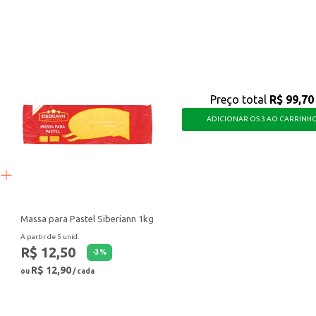
r valor ao seu negócio ou à sua rotina, oferecendo uma opção saborosa e nutri
Preço total
R$ 99,70
ADICIONAR OS 3 AO CARRINH
Massa para Pastel Siberiann 1kg
A partir de 5 unid.
R$ 12,50
-
3
%
R$ 12,90
ou
/ cada