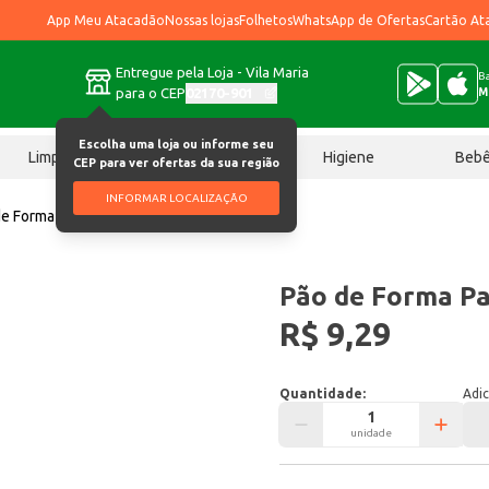
App Meu Atacadão
Nossas lojas
Folhetos
WhatsApp de Ofertas
Cartão At
Entregue pela Loja - Vila Maria
Ba
para o CEP
02170-901
M
Escolha uma loja ou informe seu
Limpeza
Chocolates
Higiene
Beb
CEP para ver ofertas da sua região
INFORMAR LOCALIZAÇÃO
e Forma Panco Integral 500g
Pão de Forma Pa
R$ 9,29
Quantidade:
Adic
unidade