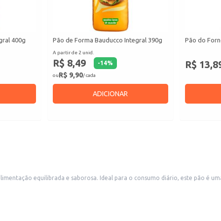
gral 400g
Pão de Forma Bauducco Integral 390g
Pão do Forn
A partir de 2 unid.
R$ 8,49
R$ 13,8
-
14
%
R$ 9,90
ou
/ cada
ADICIONAR
entação equilibrada e saborosa. Ideal para o consumo diário, este pão é uma 
.
mentos.
 comércios.