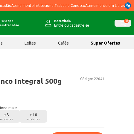
acadão
Atendimento
Institucional
Trabalhe Conosco
Atendimento em Libras
ixe o app
0
Bem-vindo
Entre ou cadastre-se
eu Atacadão
ês
Leites
Cafés
Super Ofertas
Código:
22041
nco Integral 500g
ione mais:
+
5
+
10
unidades
unidades