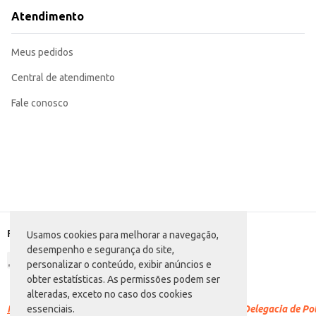
Atendimento
Meus pedidos
Central de atendimento
Fale conosco
Formas de pagamento
Usamos cookies para melhorar a navegação,
desempenho e segurança do site,
personalizar o conteúdo, exibir anúncios e
obter estatísticas. As permissões podem ser
alteradas, exceto no caso dos cookies
Racismo é crime.
Denuncie. Disque 100 ou procure a Delegacia de Polí
essenciais.