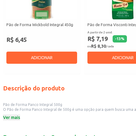
Pão de Forma Wickbold Integral 450g
Pão de Forma Visconti Inte
A partir de 2 unid.
R$ 7,19
R$ 6,45
-
13
%
R$ 8,30
ou
/ cada
ADICIONAR
ADICIONAR
Descrição do produto
Pão de Forma Panco Integral 500g
O Pão de Forma Panco Integral de 500g é uma opção para quem busca uma alim
Dicas de Uso:
Ver mais
Perfeito para preparar sanduíches nutritivos para o café da manhã ou lanches
Pode ser consumido com patês, queijos, frios ou acompanhado de outros ali
Uma alternativa para substituir o pão branco em diversas receitas.
Ideal para quem busca uma opção de pão integral para revenda em pequenos