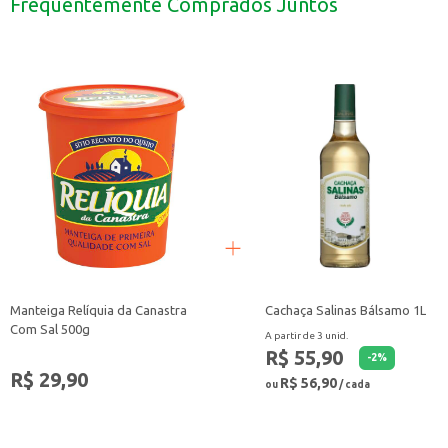
Frequentemente Comprados Juntos
O Pão de Forma Panco Integral 500g é uma escolha versátil e que pode agrega
Manteiga Relíquia da Canastra
Cachaça Salinas Bálsamo 1L
Com Sal 500g
A partir de 3 unid.
R$ 55,90
-
2
%
R$ 29,90
R$ 56,90
ou
/ cada