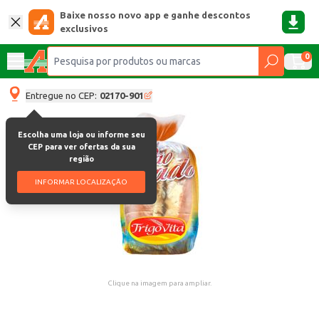
Baixe nosso novo app e ganhe descontos
exclusivos
0
Entregue no CEP:
02170-901
Escolha uma loja ou informe seu
CEP para ver ofertas da sua
região
INFORMAR LOCALIZAÇÃO
Clique na imagem para ampliar.