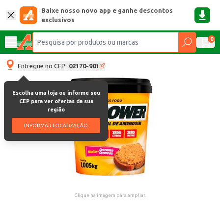
Baixe nosso novo app e ganhe descontos
exclusivos
0
Entregue no CEP:
02170-901
Escolha uma loja ou informe seu
CEP para ver ofertas da sua
região
INFORMAR LOCALIZAÇÃO
Clique na imagem para ampliar.