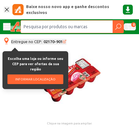
Baixe nosso novo app e ganhe descontos
exclusivos
0
Entregue no CEP:
02170-901
Escolha uma loja ou informe seu
CEP para ver ofertas da sua
região
INFORMAR LOCALIZAÇÃO
Clique na imagem para ampliar.