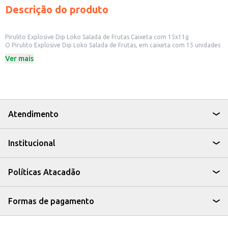
Descrição do produto
Pirulito Explosive Dip Loko Salada de Frutas Caixeta com 15x11g
O Pirulito Explosive Dip Loko Salada de Frutas, em caixeta com 15 unidades
de 11g cada, é uma opção saborosa e divertida para revenda em diversos
Ver mais
estabelecimentos comerciais. Ideal para lojas de conveniência,
supermercados, padarias e outros pontos de venda que buscam produtos
atrativos para o público infantil e adulto. Cada pirulito oferece uma
experiência única de sabor e textura.
Embalagem com 15 pirulitos de 11g cada.
Sabor Salada de Frutas.
Ideal para revenda em diversos tipos de comércios.
Atendimento
Dicas de Uso:
Exponha o produto em locais de fácil visualização, próximo a outros doces
e guloseimas.
Institucional
Considere criar displays atrativos para chamar a atenção dos clientes.
Inclua o produto em kits ou combos para aumentar as vendas.
A praticidade da embalagem e o sabor do Pirulito Explosive Dip Loko Salada
de Frutas contribuem para um alto giro de estoque e satisfação do
Políticas Atacadão
consumidor, tornando-se uma excelente opção para o seu negócio.
Formas de pagamento