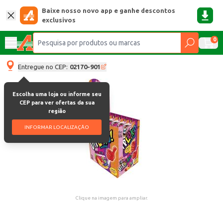
Baixe nosso novo app e ganhe descontos
exclusivos
0
Entregue no CEP:
02170-901
Escolha uma loja ou informe seu
CEP para ver ofertas da sua
região
INFORMAR LOCALIZAÇÃO
Clique na imagem para ampliar.