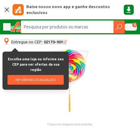
Baixe nosso novo app e ganhe descontos
exclusivos
0
Entregue no CEP:
02170-901
Escolha uma loja ou informe seu
CEP para ver ofertas da sua
região
INFORMAR LOCALIZAÇÃO
Clique na imagem para ampliar.