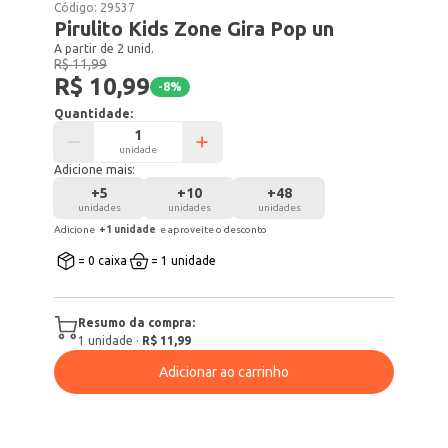
Código:
29537
Pirulito Kids Zone Gira Pop un
A partir de 2 unid.
R$ 11,99
R$ 10,99
-
8
%
Quantidade:
unidade
Adicione mais:
+
5
+
10
+
48
unidades
unidades
unidades
Adicione
+
1
unidade
e aproveite o desconto
= 0 caixa
= 1 unidade
Resumo da compra:
1
unidade
·
R$ 11,99
Adicionar ao carrinho