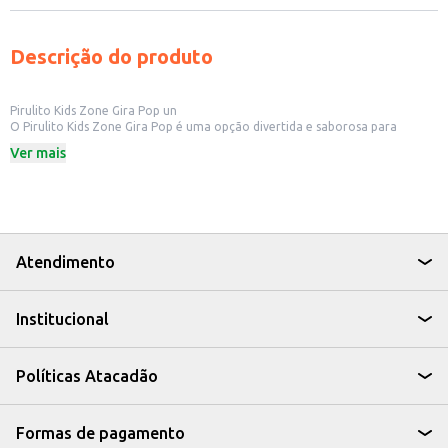
Descrição do produto
Pirulito Kids Zone Gira Pop un
O Pirulito Kids Zone Gira Pop é uma opção divertida e saborosa para
crianças e para quem busca um doce para levar em lanchonetes, mercados
Ver mais
e outros estabelecimentos comerciais. Em embalagem individual, é ideal
para oferecer como um pequeno agrado ou para revenda.
Dicas de Uso:
Perfeito para festas de aniversário e eventos infantis.
Ideal para oferecer em estabelecimentos comerciais como lanchonetes e
mercados.
Uma opção para presentear crianças.
Atendimento
O Pirulito Kids Zone Gira Pop é uma escolha prática e deliciosa para quem
busca um doce que agrada crianças e que pode ser facilmente
comercializado.
Institucional
Políticas Atacadão
Formas de pagamento