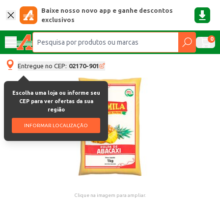
Baixe nosso novo app e ganhe descontos
exclusivos
0
Entregue no CEP:
02170-901
Escolha uma loja ou informe seu
CEP para ver ofertas da sua
região
INFORMAR LOCALIZAÇÃO
Clique na imagem para ampliar.