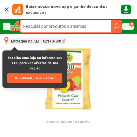
Baixe nosso novo app e ganhe descontos
exclusivos
0
Entregue no CEP:
02170-901
Escolha uma loja ou informe seu
CEP para ver ofertas da sua
região
INFORMAR LOCALIZAÇÃO
Clique na imagem para ampliar.