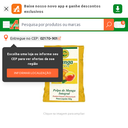
Baixe nosso novo app e ganhe descontos
exclusivos
0
Entregue no CEP:
02170-901
Escolha uma loja ou informe seu
CEP para ver ofertas da sua
região
INFORMAR LOCALIZAÇÃO
Clique na imagem para ampliar.