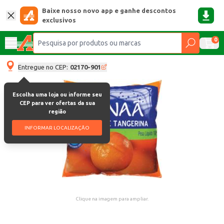
Baixe nosso novo app e ganhe descontos
exclusivos
0
Entregue no CEP:
02170-901
Escolha uma loja ou informe seu
CEP para ver ofertas da sua
região
INFORMAR LOCALIZAÇÃO
Clique na imagem para ampliar.